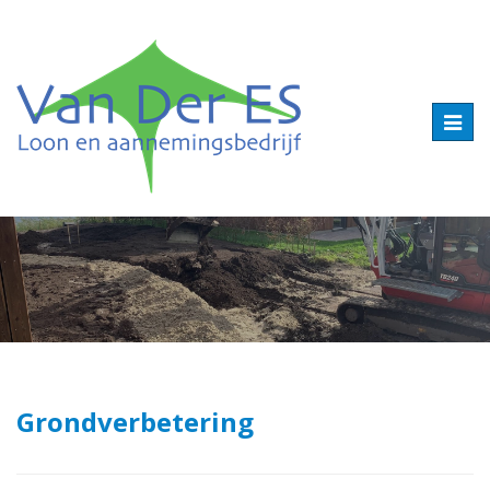
Togg
navig
Grondverbetering